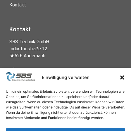
Kontakt
Kontakt
SBS Technik GmbH

Industriestraße 12

56626 Andernach

info@sbs-technik.gmbh

+49 (0) 26 32 96 55-50
Einwilligung verwalten
Um dir ein optimales Erlebnis zu bieten, verwenden wir Technologien wie
Cookies, um Geräteinformationen zu speichern und/oder darauf
Social Media
zuzugreifen. Wenn du diesen Technologien zustimmst, können wir Daten
wie das Surfverhalten oder eindeutige IDs auf dieser Website verarbeiten.
Wenn du deine Einwilligung nicht erteilst oder zurückziehst, können
bestimmte Merkmale und Funktionen beeinträchtigt werden.