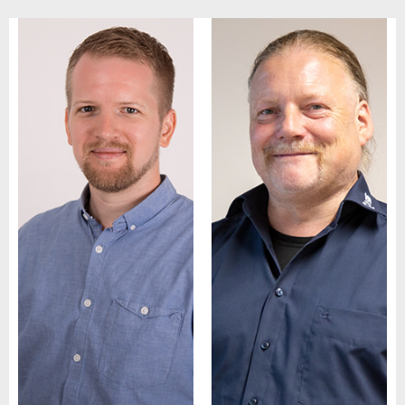
Thomas
Peter
Nestmann
Wagner
Beratung /
Beratung /
Projektmanagement
Projektleitung
tn@sbs-
pw@sbs-
technik.gmbh
technik.gmbh
+49(0) 26 32 96
+49(0) 26 32 96
55-77
55-54