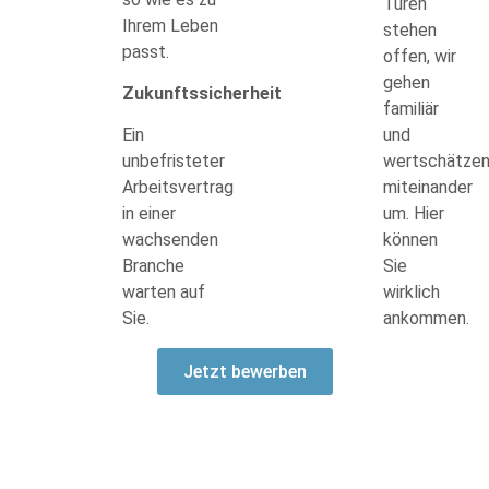
Türen
Ihrem Leben
stehen
passt.
offen, wir
gehen
Zukunftssicherheit
familiär
Ein
und
unbefristeter
wertschätze
Arbeitsvertrag
miteinander
in einer
um. Hier
wachsenden
können
Branche
Sie
warten auf
wirklich
Sie.
ankommen.
Jetzt bewerben