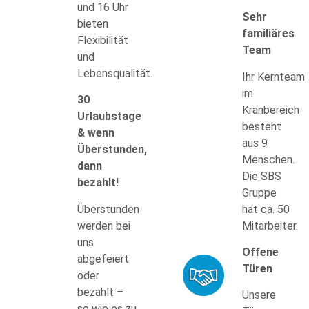
und 16 Uhr
Sehr
bieten
familiäres
Flexibilität
Team
und
Lebensqualität.
Ihr Kernteam
im
30
Kranbereich
Urlaubstage
besteht
& wenn
aus 9
Überstunden,
Menschen.
dann
Die SBS
bezahlt!
Gruppe
Überstunden
hat ca. 50
werden bei
Mitarbeiter.
uns
Offene
abgefeiert
Türen
oder
bezahlt –
Unsere
so wie es zu